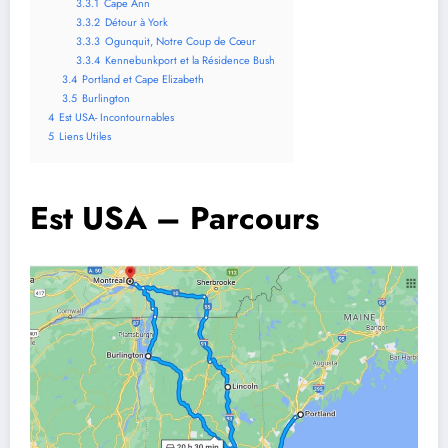
3.3.1
Cape Ann
3.3.2
Détour à York
3.3.3
Ogunquit, Notre Coup de Cœur
3.3.4
Kennebunkport et la Résidence Bush
3.4
Portland et Cape Elizabeth
3.5
Burlington
4
Est USA- Incontournables
5
Liens Utiles
Est USA – Parcours