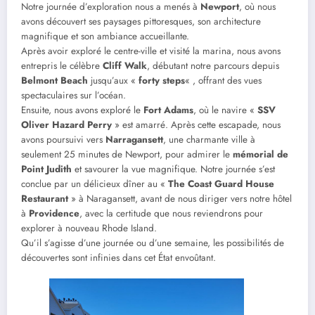
Notre journée d’exploration nous a menés à
Newport
, où nous
avons découvert ses paysages pittoresques, son architecture
magnifique et son ambiance accueillante.
Après avoir exploré le centre-ville et visité la marina, nous avons
entrepris le célèbre
Cliff Walk
, débutant notre parcours depuis
Belmont Beach
jusqu’aux «
forty steps
« , offrant des vues
spectaculaires sur l’océan.
Ensuite, nous avons exploré le
Fort Adams
, où le navire «
SSV
Oliver Hazard Perry
» est amarré. Après cette escapade, nous
avons poursuivi vers
Narragansett
, une charmante ville à
seulement 25 minutes de Newport, pour admirer le
mémorial de
Point Judith
et savourer la vue magnifique. Notre journée s’est
conclue par un délicieux dîner au «
The Coast Guard House
Restaurant
» à Naragansett, avant de nous diriger vers notre hôtel
à
Providence
, avec la certitude que nous reviendrons pour
explorer à nouveau Rhode Island.
Qu’il s’agisse d’une journée ou d’une semaine, les possibilités de
découvertes sont infinies dans cet État envoûtant.