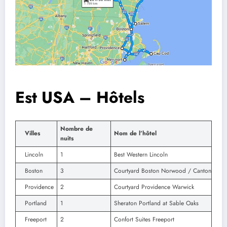
Est USA
– Hôtels
Nombre de
Villes
Nom de l’hôtel
nuits
Lincoln
1
Best Western Lincoln
Boston
3
Courtyard Boston Norwood / Canton
Providence
2
Courtyard Providence Warwick
Portland
1
Sheraton Portland at Sable Oaks
Freeport
2
Confort Suites Freeport