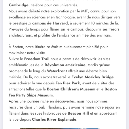
Cambridge
, célèbre pour ces universités.
Nous avons débuté notre exploration par le
MIT
, connu pour son
excellence en sciences et en technologie, avant de nous diriger vers
le prestigieux
campus de Harvard,
à seulement 10 minutes de là.
Prévoyez du temps pour flâner sur le campus, découvrir ses trésors
architecturaux, et profiter de l’ambiance animée des environs.
À Boston, notre itinéraire était minutieusement planifié pour
maximiser notre visite.
Suivre le
Freedom Trail
nous a permis de découvrir les sites
emblématiques de la
Révolution américaine
, tandis qu’une
promenade le long du
Waterfront
offrait une détente bien
méritée. De là, nous avons traversé le
Evelyn Moakley Bridge
pour admirer la vue depuis
Fan Pier Park
, avant de visiter des
attractions telles que le
Boston Children’s Museum
et le
Boston
Tea Party Ships Museum
.
Après une journée riche en découvertes, nous nous sommes
restaurés dans un pub irlandais, puis avons terminé notre séjour en
flânant dans les rues historiques de
Beacon Hill
et en appréciant
la vue depuis
Charles River Esplanade
.