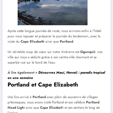
Après cette longue journée de route, nous arrivons enfin à l’hôtel
pour nous reposer et préparer la journée du lendemain, avec la
visite du
Cape Elizabeth
ainsi que
Portland
.
Un véritable coup de cœur sur notre itinéraire est
Ogunquit
, une
ville qui nous a séduits grâce à son centre-ville charmant et sa
superbe vue sur le bord de l’eau.
À lire également >
Découvrez Maui, Hawaii : paradis tropical
en une semaine
Portland et Cape Elizabeth
Une fois arrivé à
Portland
avec plein de souvenirs de villages
pittoresques, nous avons visité Portland et son célèbre
Portland
Head Ligh
t ainsi que
Cape Elizabet
h et ses sentiers le long de
l’océan.