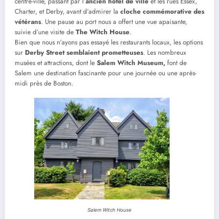
centre-ville, passant par l’
ancien hôtel de ville
et les rues Essex,
Charter, et Derby, avant d’admirer la
cloche commémorative des
vétérans
. Une pause au port nous a offert une vue apaisante,
suivie d’une visite de
The Witch House
.
Bien que nous n’ayons pas essayé les restaurants locaux, les options
sur
Derby Street semblaient prometteuses
. Les nombreux
musées et attractions, dont le
Salem Witch Museum,
font de
Salem une destination fascinante pour une journée ou une après-
midi près de Boston.
Salem Witch House