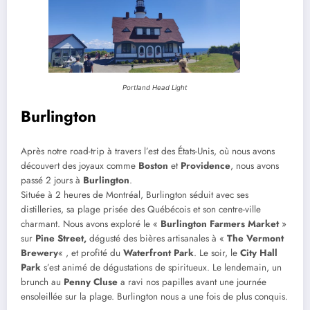
Portland Head Light
Burlington
Après notre road-trip à travers l’est des États-Unis, où nous avons
découvert des joyaux comme
Boston
et
Providence
, nous avons
passé 2 jours à
Burlington
.
Située à 2 heures de Montréal, Burlington séduit avec ses
distilleries, sa plage prisée des Québécois et son centre-ville
charmant. Nous avons exploré le «
Burlington Farmers Market
»
sur
Pine Street,
dégusté des bières artisanales à «
The Vermont
Brewery
« , et profité du
Waterfront Park
. Le soir, le
City Hall
Park
s’est animé de dégustations de spiritueux. Le lendemain, un
brunch au
Penny Cluse
a ravi nos papilles avant une journée
ensoleillée sur la plage. Burlington nous a une fois de plus conquis.