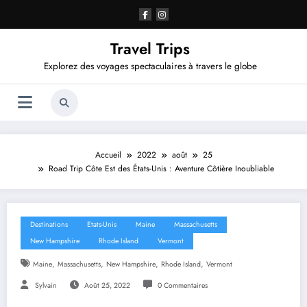
Aller
au
contenu
Travel Trips
Explorez des voyages spectaculaires à travers le globe
Accueil
2022
août
25
Road Trip Côte Est des États-Unis : Aventure Côtière Inoubliable
Destinations
Etats-Unis
Maine
Massachusetts
New Hampshire
Rhode Island
Vermont
,
,
,
,
Maine
Massachusetts
New Hampshire
Rhode Island
Vermont
Sylvain
Août 25, 2022
0 Commentaires