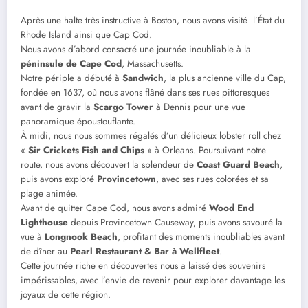
Après une halte très instructive à Boston, nous avons visité l’État du
Rhode Island ainsi que Cap Cod.
Nous avons d’abord consacré une journée inoubliable à la
péninsule de Cape Cod
, Massachusetts.
Notre périple a débuté à
Sandwich
, la plus ancienne ville du Cap,
fondée en 1637, où nous avons flâné dans ses rues pittoresques
avant de gravir la
Scargo Tower
à Dennis pour une vue
panoramique époustouflante.
À midi, nous nous sommes régalés d’un délicieux lobster roll chez
«
Sir Crickets Fish and Chips
» à Orleans. Poursuivant notre
route, nous avons découvert la splendeur de
Coast Guard Beach
,
puis avons exploré
Provincetown
, avec ses rues colorées et sa
plage animée.
Avant de quitter Cape Cod, nous avons admiré
Wood End
Lighthouse
depuis Provincetown Causeway, puis avons savouré la
vue à
Longnook Beach
, profitant des moments inoubliables avant
de dîner au
Pearl Restaurant & Bar à Wellfleet
.
Cette journée riche en découvertes nous a laissé des souvenirs
impérissables, avec l’envie de revenir pour explorer davantage les
joyaux de cette région.