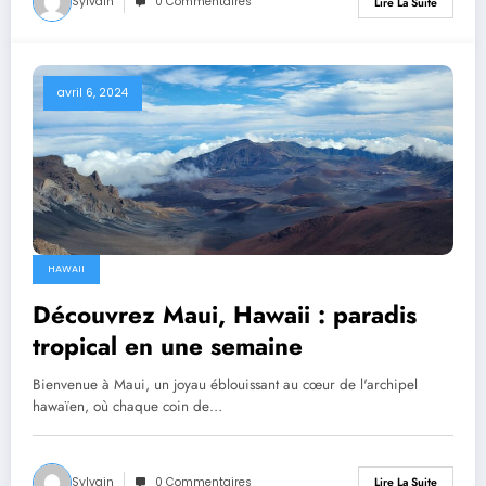
Sylvain
0 Commentaires
Lire La Suite
avril 6, 2024
HAWAII
Découvrez Maui, Hawaii : paradis
tropical en une semaine
Bienvenue à Maui, un joyau éblouissant au cœur de l'archipel
hawaïen, où chaque coin de…
Sylvain
0 Commentaires
Lire La Suite