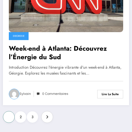
GEORGIE
Week-end à Atlanta: Découvrez
l’Énergie du Sud
Introduction Découvrez l'énergie vibrante d'un week-end à Atlanta,
Géorgie. Explorez les musées fascinants et les…
Sylvain
0 Commentaires
Lire La Suite
Pagination
1
2
3
des