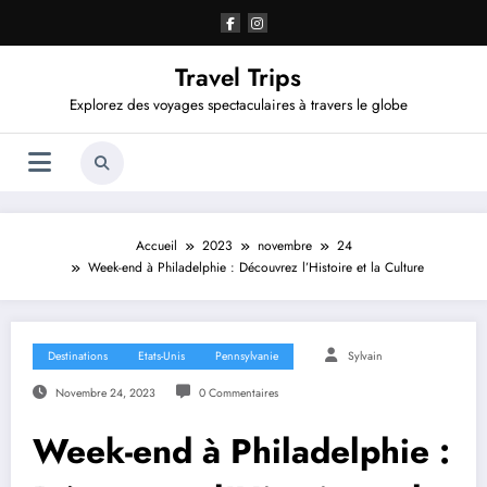
Aller
au
contenu
Travel Trips
Explorez des voyages spectaculaires à travers le globe
Accueil
2023
novembre
24
Week-end à Philadelphie : Découvrez l’Histoire et la Culture
Destinations
Etats-Unis
Pennsylvanie
Sylvain
Novembre 24, 2023
0 Commentaires
Week-end à Philadelphie :