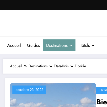
Aller
au
contenu
Accueil
Guides
Destinations
Hôtels
Accueil
Destinations
Etats-Unis
Floride
octobre 23, 2022
FLOR
Bie