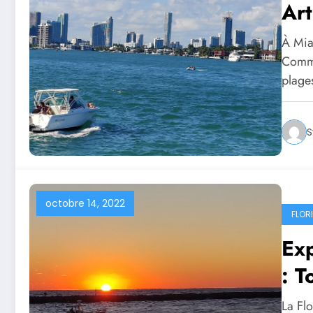
Art
À Miam
Comme
plag
S
octobre 14, 2022
FLOR
Exp
: T
La Flo