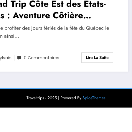
d Trip Côte Est des États-
s : Aventure Côtière
ubliable
e profiter des jours fériés de la fête du Québec le
in ainsi…
Lire La Suite
ylvain
0 Commentaires
Traveltrips - 2025 | Powered By
SpiceThemes