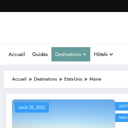
Aller
au
contenu
Accueil
Guides
Destinations
Hôtels
Accueil
Destinations
Etats-Unis
Maine
DEST
août 25, 2022
NEW 