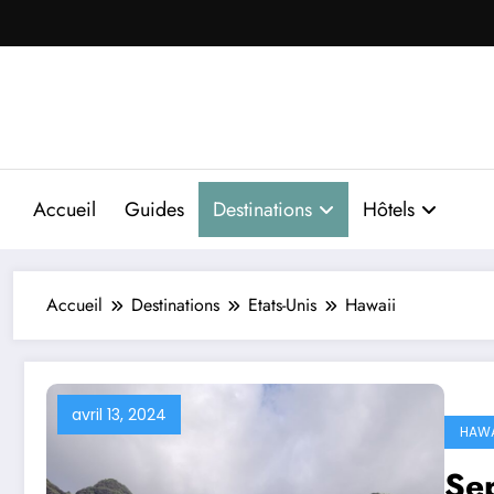
Aller
au
contenu
Accueil
Guides
Destinations
Hôtels
Accueil
Destinations
Etats-Unis
Hawaii
avril 13, 2024
HAWA
Sep