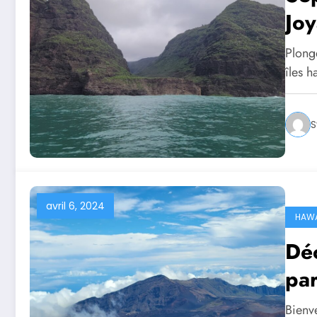
Joy
Plong
îles 
S
avril 6, 2024
HAWA
Déc
par
Bienv