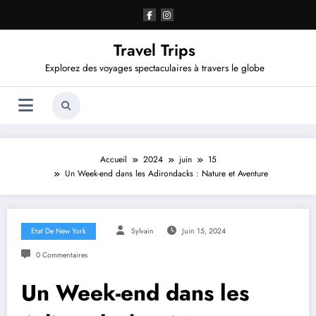
Aller
au
contenu
Travel Trips
Explorez des voyages spectaculaires à travers le globe
Accueil
2024
juin
15
Un Week-end dans les Adirondacks : Nature et Aventure
Etat De New York
Sylvain
Juin 15, 2024
0 Commentaires
Un Week-end dans les