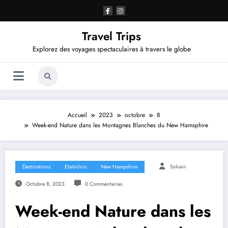
Aller
au
contenu
Travel Trips
Explorez des voyages spectaculaires à travers le globe
Accueil
2023
octobre
8
Week-end Nature dans les Montagnes Blanches du New Hamsphire
Destinations
Etats-Unis
New Hampshire
Sylvain
Octobre 8, 2023
0 Commentaires
Week-end Nature dans les