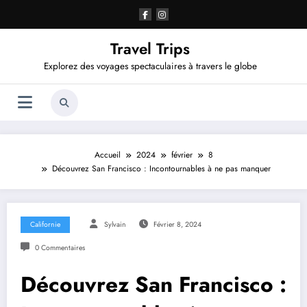
Aller
au
contenu
Travel Trips
Explorez des voyages spectaculaires à travers le globe
Accueil
2024
février
8
Découvrez San Francisco : Incontournables à ne pas manquer
Californie
Sylvain
Février 8, 2024
0 Commentaires
Découvrez San Francisco :