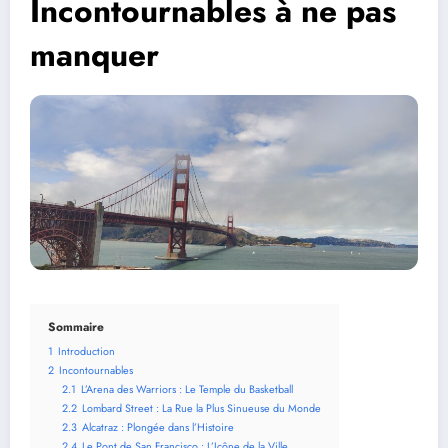
Incontournables à ne pas
manquer
Sommaire
1
Introduction
2
Incontournables
2.1
L’Arena des Warriors : Le Temple du Basketball
2.2
Lombard Street : La Rue la Plus Sinueuse du Monde
2.3
Alcatraz : Plongée dans l’Histoire
2.4
Le Pont de San Francisco : L’Icône de la Ville