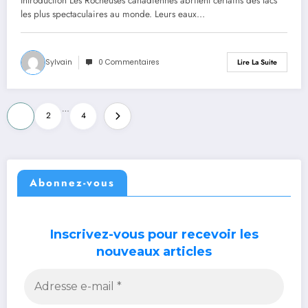
Introduction Les Rocheuses canadiennes abritent certains des lacs
les plus spectaculaires au monde. Leurs eaux…
Sylvain
0 Commentaires
Lire La Suite
Pagination
…
1
2
4
des
publications
Abonnez-vous
Inscrivez-vous pour recevoir les
nouveaux articles