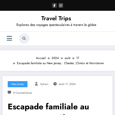
Aller
au
contenu
Travel Trips
Explorez des voyages spectaculaires à travers le globe
Accueil
2024
août
17
Escapade familiale au New Jersey : Chester, Clinton et Morristown
New Jersey
Sylvain
Août 17, 2024
0 Commentaires
Escapade familiale au