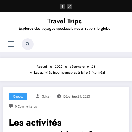
Aller
au
contenu
Travel Trips
Explorez des voyages spectaculaires à travers le globe
Accueil
2023
décembre
28
Les activités incontournables à faire à Montréal
Québec
Sylvain
Décembre 28, 2023
0 Commentaires
Les activités