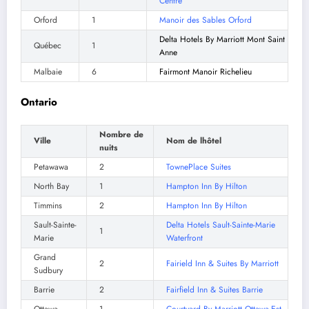
Centre
Orford
1
Manoir des Sables Orford
Delta Hotels By Marriott Mont Saint
Québec
1
Anne
Malbaie
6
Fairmont Manoir Richelieu
Ontario
Nombre de
Ville
Nom de lhôtel
nuits
Petawawa
2
TownePlace Suites
North Bay
1
Hampton Inn By Hilton
Timmins
2
Hampton Inn By Hilton
Sault-Sainte-
Delta Hotels Sault-Sainte-Marie
1
Marie
Waterfront
Grand
2
Fairield Inn & Suites By Marriott
Sudbury
Barrie
2
Fairfield Inn & Suites Barrie