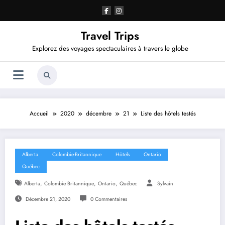
Aller
au
contenu
Travel Trips
Explorez des voyages spectaculaires à travers le globe
Accueil
2020
décembre
21
Liste des hôtels testés
Alberta
Colombie-Britannique
Hôtels
Ontario
Québec
,
,
,
Alberta
Colombie Britannique
Ontario
Québec
Sylvain
Décembre 21, 2020
0 Commentaires