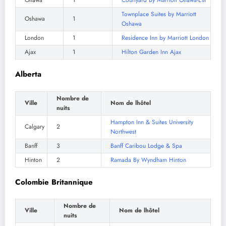
Ottawa
1
Courtyard By Marriott Ottawa-Est
Townplace Suites by Marriott
Oshawa
1
Oshawa
London
1
Residence Inn by Marriott London
Ajax
1
Hilton Garden Inn Ajax
Alberta
Nombre de
Ville
Nom de lhôtel
nuits
Hampton Inn & Suites University
Calgary
2
Northwest
Banff
3
Banff Caribou Lodge & Spa
Hinton
2
Ramada By Wyndham Hinton
Colombie Britannique
Nombre de
Ville
Nom de lhôtel
nuits