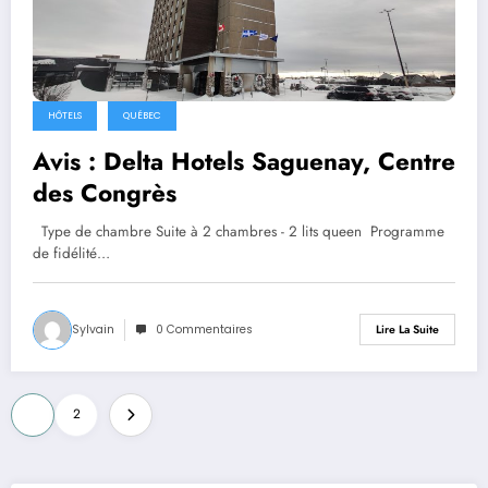
HÔTELS
QUÉBEC
Avis : Delta Hotels Saguenay, Centre
des Congrès
Type de chambre Suite à 2 chambres - 2 lits queen Programme
de fidélité…
Sylvain
0 Commentaires
Lire La Suite
Pagination
1
2
des
publications