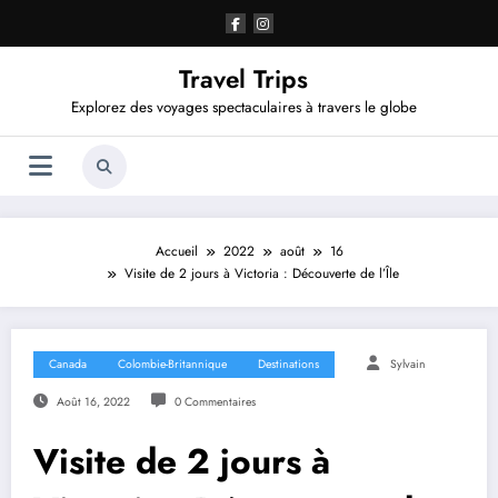
Aller
au
contenu
Travel Trips
Explorez des voyages spectaculaires à travers le globe
Accueil
2022
août
16
Visite de 2 jours à Victoria : Découverte de l’Île
Canada
Colombie-Britannique
Destinations
Sylvain
Août 16, 2022
0 Commentaires
Visite de 2 jours à