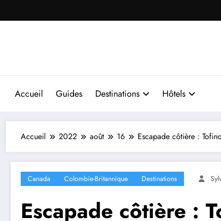
Aller
au
contenu
Accueil
Guides
Destinations
Hôtels
Accueil
2022
août
16
Escapade côtière : Tofino
Canada
Colombie-Britannique
Destinations
Syl
Escapade côtière : To