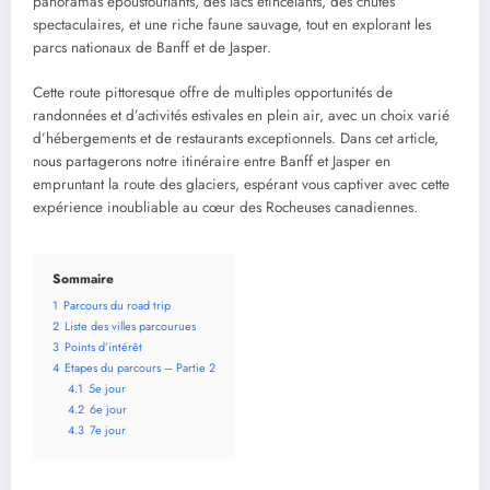
panoramas époustouflants, des lacs étincelants, des chutes
spectaculaires, et une riche faune sauvage, tout en explorant les
parcs nationaux de Banff et de Jasper.
Cette route pittoresque offre de multiples opportunités de
randonnées et d’activités estivales en plein air, avec un choix varié
d’hébergements et de restaurants exceptionnels. Dans cet article,
nous partagerons notre itinéraire entre Banff et Jasper en
empruntant la route des glaciers, espérant vous captiver avec cette
expérience inoubliable au cœur des Rocheuses canadiennes.
Sommaire
1
Parcours du road trip
2
Liste des villes parcourues
3
Points d’intérêt
4
Etapes du parcours – Partie 2
4.1
5e jour
4.2
6e jour
4.3
7e jour