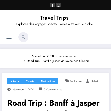
Aller
au
contenu
Travel Trips
Explorez des voyages spectaculaires à travers le globe
Accueil
2020
novembre
3
Road Trip : Banff à Jasper via Route des Glaciers
Alberta
Canada
Destinations
Rocheuses
Sylvain
Novembre 3, 2020
0 Commentaires
Road Trip : Banff à Jasper