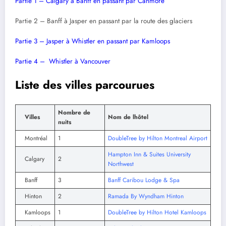
Partie 1 – Calgary à Banff en passant par Canmore
Partie 2 – Banff à Jasper en passant par la route des glaciers
Partie 3 – Jasper à Whistler en passant par Kamloops
Partie 4 – Whistler à Vancouver
Liste des villes parcourues
Nombre de
Villes
Nom de lhôtel
nuits
Montréal
1
DoubleTree by Hilton Montreal Airport
Hampton Inn & Suites University
Calgary
2
Northwest
Banff
3
Banff Caribou Lodge & Spa
Hinton
2
Ramada By Wyndham Hinton
Kamloops
1
DoubleTree by Hilton Hotel Kamloops