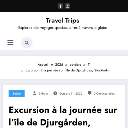
Aller
au
contenu
Travel Trips
Explorez des voyages spectaculaires à travers le globe
Accueil
2025
octobre
11
Excursion à la journée sur l’île de Djurgården, Stockholm
Suède
Sylvain
Octobre 11, 2025
0 Commentaires
Excursion à la journée sur
l’île de Djurgården,