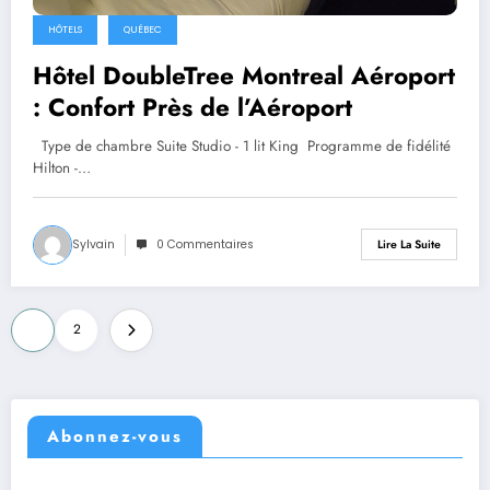
HÔTELS
QUÉBEC
Hôtel DoubleTree Montreal Aéroport
: Confort Près de l’Aéroport
Type de chambre Suite Studio - 1 lit King Programme de fidélité
Hilton -…
Sylvain
0 Commentaires
Lire La Suite
Pagination
1
2
des
publications
Abonnez-vous