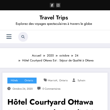
Aller
au
contenu
Travel Trips
Explorez des voyages spectaculaires à travers le globe
Accueil
2020
octobre
24
Hôtel Courtyard Ottawa Est : Séjour de Qualité à Ottawa
,
Hôtels
Ontario
Marriott
Ontario
Sylvain
Octobre 24, 2020
0 Commentaires
Hôtel Courtyard Ottawa