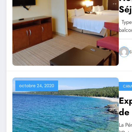
Séj
Type 
balco
S
octobre 24, 2020
CAN
Exp
de 
La Pé