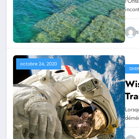
l'Onta
incon
S
octobre 24, 2020
DIVE
Wis
Tra
Lorsqu
démén