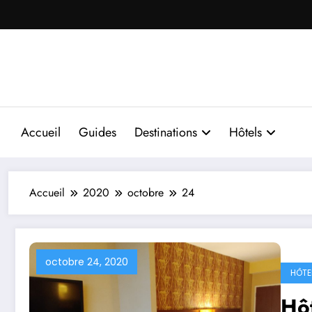
Aller
au
contenu
Accueil
Guides
Destinations
Hôtels
Accueil
2020
octobre
24
octobre 24, 2020
HÔTE
Hôt