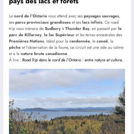
pays des lacs et forêts
Le
nord de l’Ontario
vous attend avec ses
paysages sauvages
,
ses
parcs provinciaux grandioses
et ses
lacs infinis
. Ce road
trip vous mènera de
Sudbury
à
Thunder Bay
, en passant par
le
parc de Killarney
,
le lac Supérieur
et les terres ancestrales des
Premières Nations
. Idéal pour la
randonnée
, le
canoë
, la
pêche
et l’observation de la faune, ce circuit est une ode au calme
et à la
nature brute canadienne
.
À lire :
Road Trip dans le nord de l’Ontario : entre nature et culture
.