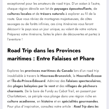
exceptionnel pour les amateurs de road trips. D’un océan à l’autre,
chaque région dévoile son lot de
paysages époustouflants
, de
cultures locales
et de
trésors naturels
à explorer au fil de la
route. Que vous rêviez de montagnes majestueuses, de côtes
sauvages ou de forêts infinies, ces cinq itinéraires vous feront
découvrir le pays sous un jour unique, au volant de votre voiture.
Préparez votre itinéraire, faites le plein de découvertes et partez à
l’aventure !
Road Trip dans les Provinces
maritimes : Entre Falaises et Phare
Explorez les
provinces maritimes du Canada
lors d’un road trip
inoubliable à travers le
Nouveau-Brunswick
, la
Nouvelle-Écosse
et l’
Île-du-Prince-Édouard
. Admirez des
falaises spectaculaires
,
des
plages balayées par le vent
et des
villages de pêcheurs
charmants
. De la baie de Fundy au Cabot Trail, en passant par
Charlottetown, ce périple vous plonge dans une région riche en
culture acadienne
, en
histoire
et en
spécialités gourmandes
.
Pour plus d’inspiration, consultez notre article :
Road Trip dans les