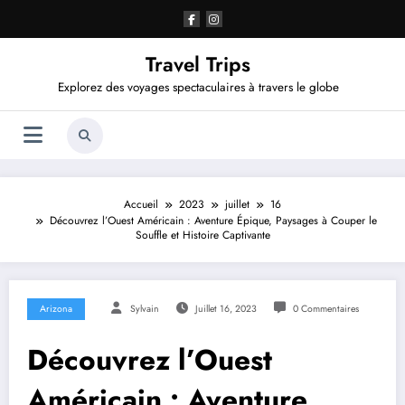
Aller
au
contenu
Travel Trips
Explorez des voyages spectaculaires à travers le globe
Accueil
2023
juillet
16
Découvrez l’Ouest Américain : Aventure Épique, Paysages à Couper le
Souffle et Histoire Captivante
Arizona
Sylvain
Juillet 16, 2023
0 Commentaires
Découvrez l’Ouest
Américain : Aventure