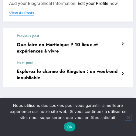
Add your Biographical Information.
Edit your Profile
now.
View All Posts
Previous post
Que faire en Martinique ? 10 lieux et
expériences à vivre
Next post
Explorez le charme de Kingston : un week-end
inoubliable
Nous utilisons des cookies pour vous garantir la meilleure
À ne pas manquer
expérience sur notre site web. Si vous continuez à utiliser ce
site, nous supposerons que vous en êtes satisfait.
OK