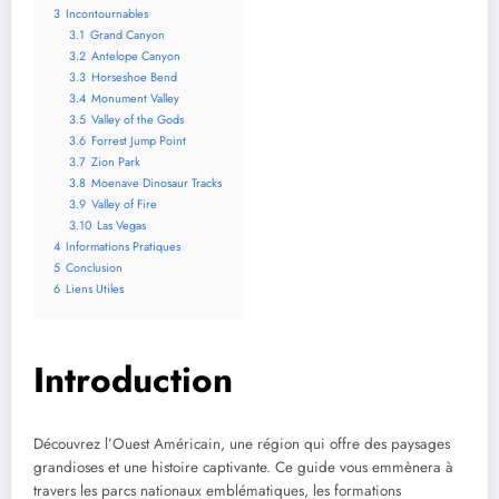
3
Incontournables
3.1
Grand Canyon
3.2
Antelope Canyon
3.3
Horseshoe Bend
3.4
Monument Valley
3.5
Valley of the Gods
3.6
Forrest Jump Point
3.7
Zion Park
3.8
Moenave Dinosaur Tracks
3.9
Valley of Fire
3.10
Las Vegas
4
Informations Pratiques
5
Conclusion
6
Liens Utiles
Introduction
Découvrez l’Ouest Américain, une région qui offre des paysages
grandioses et une histoire captivante. Ce guide vous emmènera à
travers les parcs nationaux emblématiques, les formations