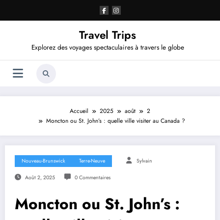
Aller
au
contenu
Travel Trips
Explorez des voyages spectaculaires à travers le globe
Accueil
2025
août
2
Moncton ou St. John’s : quelle ville visiter au Canada ?
Nouveau-Brunswick
Terre-Neuve
Sylvain
Août 2, 2025
0 Commentaires
Moncton ou St. John’s :