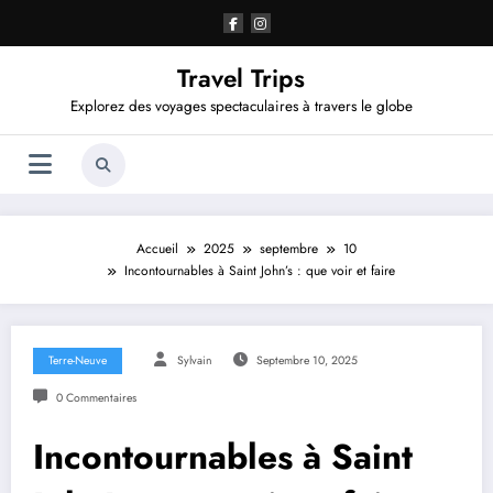
Aller
au
contenu
Travel Trips
Explorez des voyages spectaculaires à travers le globe
Accueil
2025
septembre
10
Incontournables à Saint John’s : que voir et faire
Terre-Neuve
Sylvain
Septembre 10, 2025
0 Commentaires
Incontournables à Saint