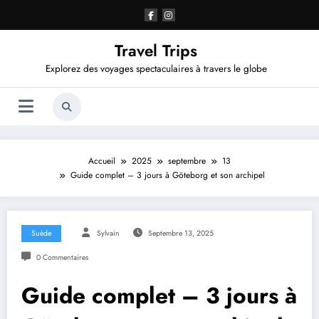
Aller
au
contenu
Travel Trips
Explorez des voyages spectaculaires à travers le globe
Accueil
2025
septembre
13
Guide complet – 3 jours à Göteborg et son archipel
Suède
Sylvain
Septembre 13, 2025
0 Commentaires
Guide complet – 3 jours à