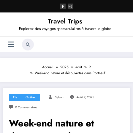
Aller
au
contenu
Travel Trips
Explorez des voyages spectaculaires à travers le globe
Accueil
2025
août
9
Week-end nature et découvertes dans Portneuf
Ete
Québec
Sylvain
Août 9, 2025
0 Commentaires
Week-end nature et