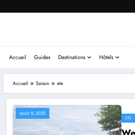
Aller
au
contenu
Accueil
Guides
Destinations
Hôtels
Accueil
Saison
ete
août 9, 2025
ETE
We