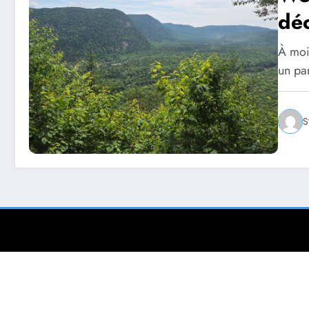
déc
À moi
un par
S