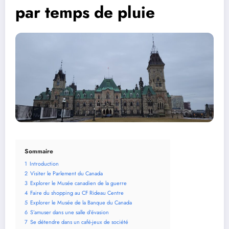
par temps de pluie
Sommaire
1
Introduction
2
Visiter le Parlement du Canada
3
Explorer le Musée canadien de la guerre
4
Faire du shopping au CF Rideau Centre
5
Explorer le Musée de la Banque du Canada
6
S’amuser dans une salle d’évasion
7
Se détendre dans un café-jeux de société