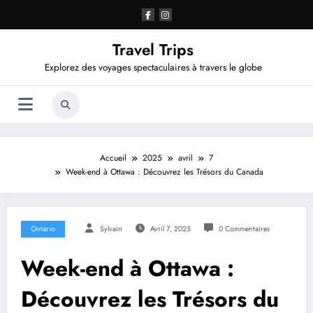
Aller
au
contenu
Travel Trips
Explorez des voyages spectaculaires à travers le globe
Accueil
2025
avril
7
Week-end à Ottawa : Découvrez les Trésors du Canada
Ontario
Sylvain
Avril 7, 2025
0 Commentaires
Week-end à Ottawa :
Découvrez les Trésors du