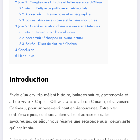
2
Jour 1 : Plongée dans l’histoire et l’effervescence d’Ottawa
2.1
Matin : L’élégance politique et patrimoniale
2.2
Après-midi : Entre mémoire et muséographie
2.3
Soirée : Ambiance urbaine et lumières nocturnes
3
Jour 2 : Grand air et atmosphère apaisante en Outaouais
3.1
Matin : Douceur sur le canal Rideau
3.2
Après-midi : Échappée en pleine nature
3.3
Soirée : Dîner de clôture à Chelsea
4
Conclusion
5
Liens utiles
Introduction
Envie d’un city trip mêlant histoire, balades nature, gastronomie et
art de vivre ? Cap sur Ottawa, la capitale du Canada, et sa voisine
Gatineau, pour un week-end haut en découvertes. Entre sites
emblématiques, couleurs automnales et adresses locales
savoureuses, ce séjour vous réserve une escapade aussi dépaysante
qu’inspirante.