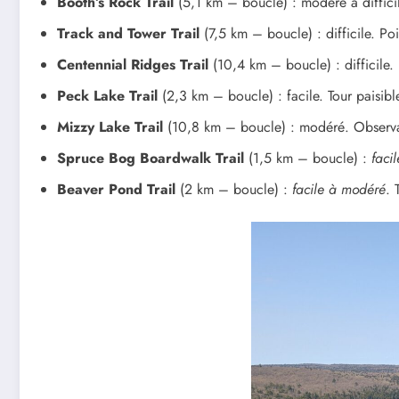
Booth’s Rock Trail
(5,1 km – boucle) : modéré à difficil
Track and Tower Trail
(7,5 km – boucle) : difficile. P
Centennial Ridges Trail
(10,4 km – boucle) : difficile.
Peck Lake Trail
(2,3 km – boucle) : facile. Tour paisibl
Mizzy Lake Trail
(10,8 km – boucle) : modéré. Observati
Spruce Bog Boardwalk Trail
(1,5 km – boucle) :
facil
Beaver Pond Trail
(2 km – boucle) :
facile à modéré
. 