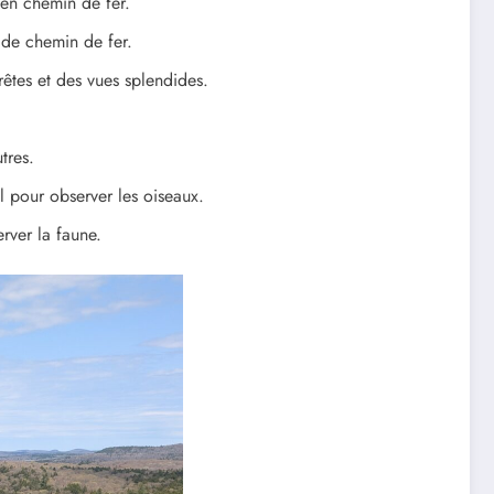
ien chemin de fer.
 de chemin de fer.
rêtes et des vues splendides.
tres.
éal pour observer les oiseaux.
rver la faune.