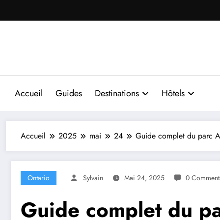
Aller
au
contenu
Accueil
Guides
Destinations
Hôtels
Accueil
2025
mai
24
Guide complet du parc Al
Ontario
Sylvain
Mai 24, 2025
0 Commenta
Guide complet du pa