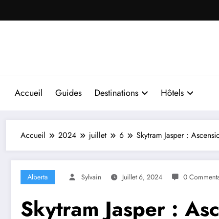
Aller
au
contenu
Accueil
Guides
Destinations
Hôtels
Accueil
2024
juillet
6
Skytram Jasper : Ascens
Alberta
Sylvain
Juillet 6, 2024
0 Commenta
Skytram Jasper : As