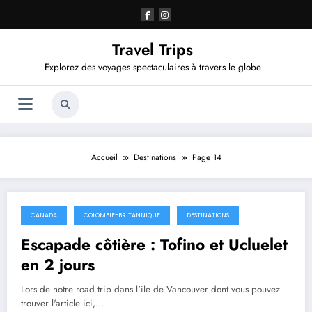
Aller
au
contenu
Travel Trips
Explorez des voyages spectaculaires à travers le globe
Accueil
Destinations
Page 14
CANADA
COLOMBIE-BRITANNIQUE
DESTINATIONS
août 16, 2022
Escapade côtière : Tofino et Ucluelet
en 2 jours
Lors de notre road trip dans l'ile de Vancouver dont vous pouvez
trouver l'article ici,…