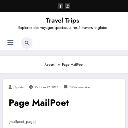
Aller
au
contenu
Travel Trips
Explorez des voyages spectaculaires à travers le globe
Accueil
Page MailPoet
Sylvain
Octobre 27, 2023
0 Commentaires
Page MailPoet
[mailpoet_page]