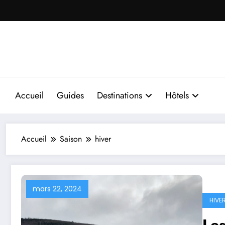
Aller
au
contenu
Accueil
Guides
Destinations
Hôtels
Accueil
Saison
hiver
mars 22, 2024
HIVE
Les