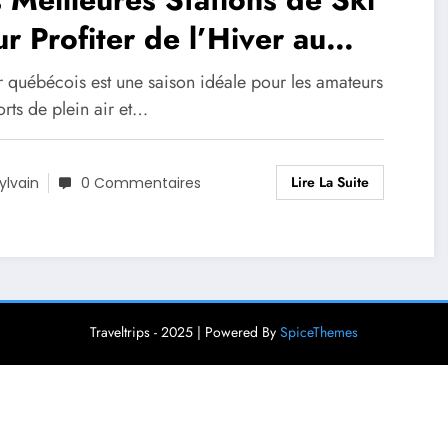
r Profiter de l’Hiver au
ébec
r québécois est une saison idéale pour les amateurs
rts de plein air et…
Lire La Suite
ylvain
0 Commentaires
Traveltrips - 2025 | Powered By
SpiceThemes