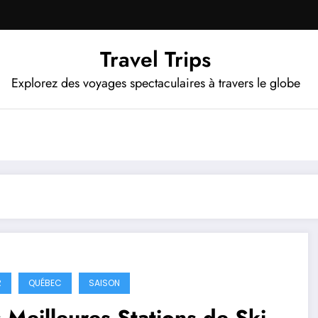
Travel Trips
Explorez des voyages spectaculaires à travers le globe
R
QUÉBEC
SAISON
 Meilleures Stations de Ski