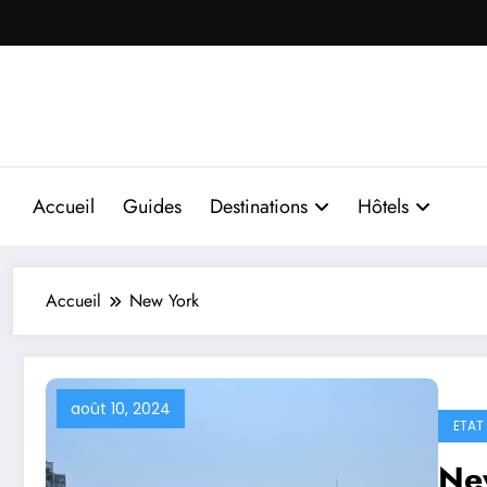
Aller
au
contenu
Accueil
Guides
Destinations
Hôtels
Accueil
New York
août 10, 2024
ETAT
New