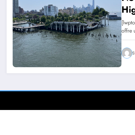
Hi
[lwpt
offre
S